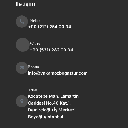
İletişim
Telefon
+90 (212) 254 00 34
Whatsapp
+90 (531) 282 09 34
Eposta
info@yakamozbogaztur.com
Adres
Kocatepe Mah. Lamartin
Caddesi No.40 Kat.1,
Demircioğlu İş Merkezi,
Beyoğlu/İstanbul