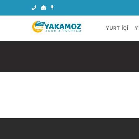
YURT İÇİ
Y