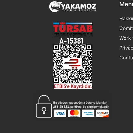
Men
Hakkı
Commu
Work 
Privac
Conta