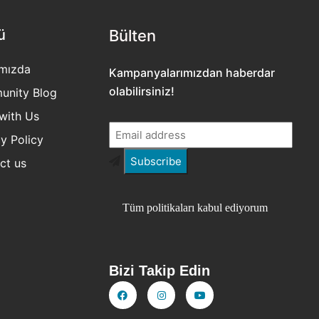
ü
Bülten​
mızda
Kampanyalarımızdan haberdar
olabilirsiniz!
nity Blog
with Us
y Policy
ct us
Tüm politikaları kabul ediyorum
Bizi Takip Edin