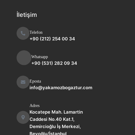
İletişim
Telefon
+90 (212) 254 00 34
Whatsapp
+90 (531) 282 09 34
Eposta
info@yakamozbogaztur.com
Adres
Kocatepe Mah. Lamartin
Caddesi No.40 Kat.1,
Demircioğlu İş Merkezi,
Beyoğlu/İstanbul