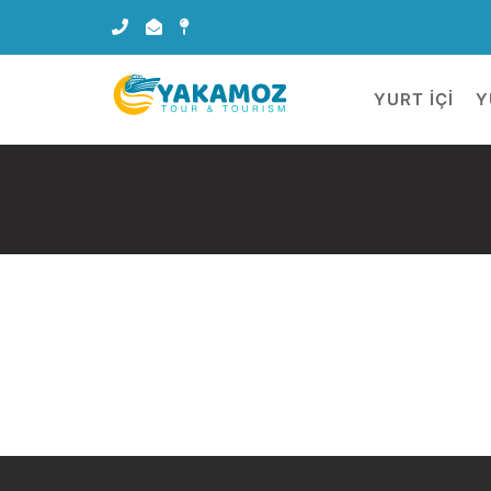
YURT İÇİ
Y