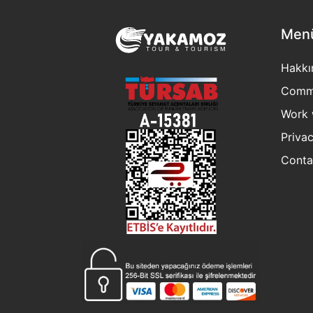
Men
Hakkı
Commu
Work 
Privac
Conta