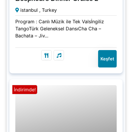
Süresi Doldu!
istanbul , Turkey
Program : Canlı Müzik ile Tek Valsİngiliz
TangoTürk Geleneksel DansıCha Cha –
Bachata – Jiv...
Keşfet
İndirimde!