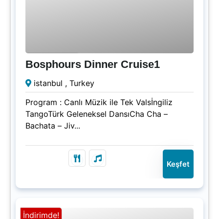
₺
1500.00
3.5 Saatler
Bosphours Dinner Cruise1
Süresi Doldu!
istanbul , Turkey
Program : Canlı Müzik ile Tek Valsİngiliz
TangoTürk Geleneksel DansıCha Cha –
Bachata – Jiv...
Keşfet
İndirimde!