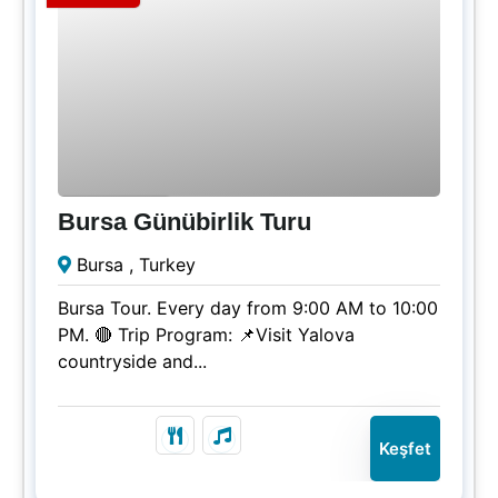
₺
800.00
1 Gün
Bursa Günübirlik Turu
Süresi Doldu!
Bursa , Turkey
Bursa Tour. Every day from 9:00 AM to 10:00
PM. 🔴 Trip Program: 📌Visit Yalova
countryside and...
Keşfet