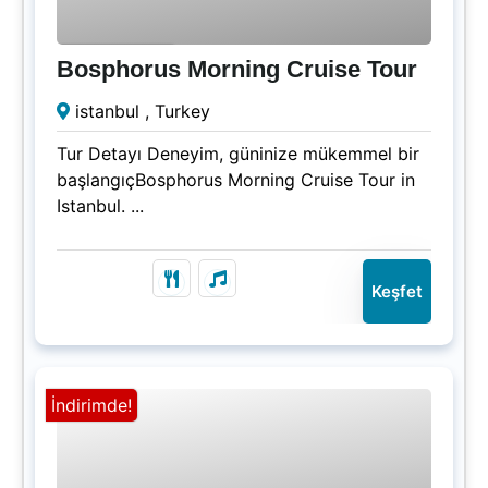
₺
1500.00
3.5 Saatler
Bosphorus Morning Cruise Tour
Süresi Doldu!
istanbul , Turkey
Tur Detayı Deneyim, güninize mükemmel bir
başlangıçBosphorus Morning Cruise Tour in
Istanbul. ...
Keşfet
İndirimde!