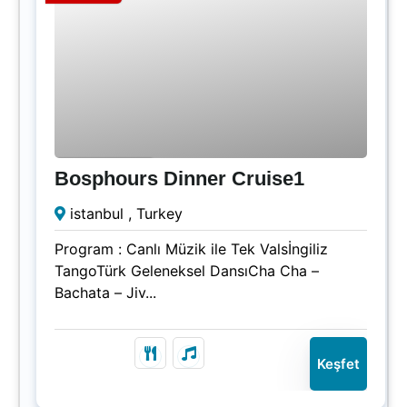
₺
1500.00
3.5 Saatler
Bosphours Dinner Cruise1
Süresi Doldu!
istanbul , Turkey
Program : Canlı Müzik ile Tek Valsİngiliz
TangoTürk Geleneksel DansıCha Cha –
Bachata – Jiv...
Keşfet