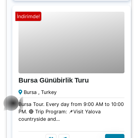
İndirimde!
₺
800.00
1 Gün
Bursa Günübirlik Turu
Süresi Doldu!
Bursa , Turkey
whatsap
Bursa Tour. Every day from 9:00 AM to 10:00
p
PM. 🔴 Trip Program: 📌Visit Yalova
countryside and...