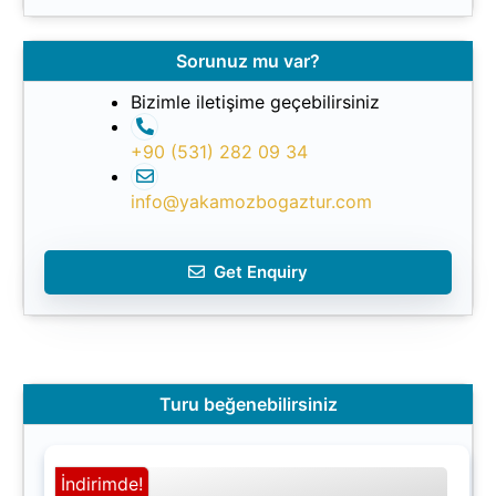
Sorunuz mu var?
Bizimle iletişime geçebilirsiniz
+90 (531) 282 09 34
info@yakamozbogaztur.com
Get Enquiry
Turu beğenebilirsiniz
İndirimde!