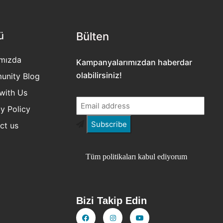
ü
Bülten​
mızda
Kampanyalarımızdan haberdar
olabilirsiniz!
nity Blog
with Us
y Policy
ct us
Tüm politikaları kabul ediyorum
Bizi Takip Edin