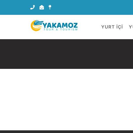
YURT İÇİ
Y