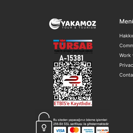
Men
Hakkı
Commu
Work 
Privac
Conta