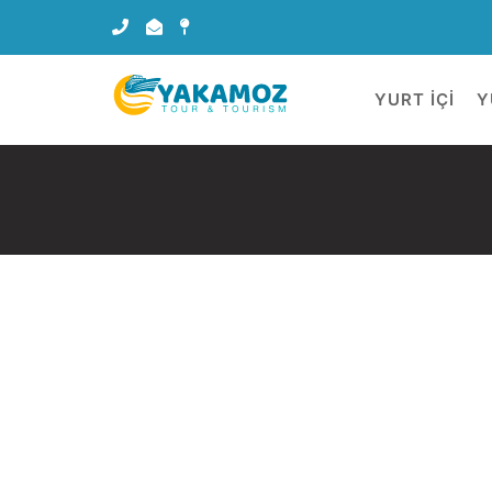
YURT İÇİ
Y