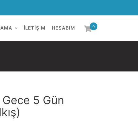
0
LAMA
İLETIŞIM
HESABIM
4 Gece 5 Gün
kış)