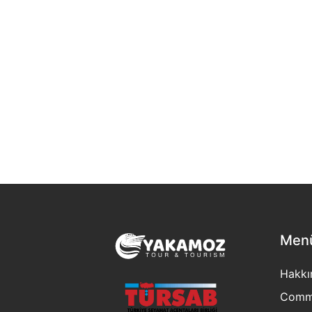
Men
Hakkı
Commu