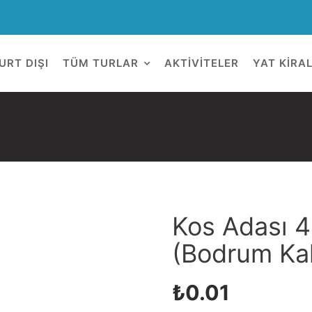
URT DIŞI
TÜM TURLAR
AKTİVİTELER
YAT KİRA
Kos Adası 
(Bodrum Kal
₺
0.01