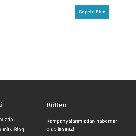
Sepete Ekle
ü
Bülten​
mızda
Kampanyalarımızdan haberdar
olabilirsiniz!
nity Blog